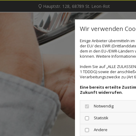
Hauptstr. 128
,
68789
St. Leon-Rot
Wir verwenden Cook
Einige Anbieter übermitteln 
der EU/ des EWR (Drittlanddate
dem in den EU-/EWR-Ländern ve
können. Weitere Informationen 
Indem Sie auf „ALLE ZULASSEN"
1 TDDDG) sowie der anschließ
Verarbeitungszwecke zu (Art 6 A
Eine bereits erteilte Zust
Zukunft widerrufen.
Notwendig
Statistik
Andere