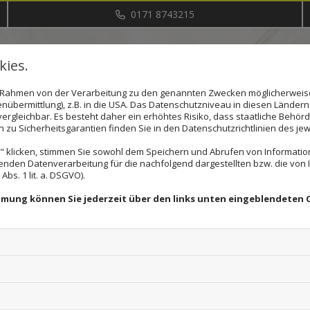
0171 8743215
ies.
im Rahmen von der Verarbeitung zu den genannten Zwecken möglicherwei
nübermittlung), z.B. in die USA. Das Datenschutzniveau in diesen Ländern 
rgleichbar. Es besteht daher ein erhöhtes Risiko, dass staatliche Behör
zu Sicherheitsgarantien finden Sie in den Datenschutzrichtlinien des jew
 klicken, stimmen Sie sowohl dem Speichern und Abrufen von Information
enden Datenverarbeitung für die nachfolgend dargestellten bzw. die von
bs. 1 lit. a. DSGVO).
immung können Sie jederzeit über den links unten eingeblendeten 
Download